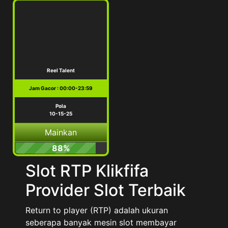
Reel Talent
Jam Gacor : 00:00-23:59
Pola
10-15-25
Mainkan
88%
Slot RTP Klikfifa
Provider Slot Terbaik
Return to player (RTP) adalah ukuran
seberapa banyak mesin slot membayar