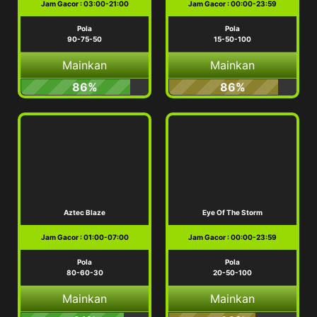
Jam Gacor : 03:00-21:00
Jam Gacor : 00:00-23:59
Pola
Pola
90-75-50
15-50-100
Mainkan
Mainkan
86%
86%
Aztec Blaze
Eye Of The Storm
Jam Gacor : 01:00-07:00
Jam Gacor : 00:00-23:59
Pola
Pola
80-60-30
20-50-100
Mainkan
Mainkan