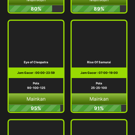
80%
89%
Eye of Cleopatra
Rise Of Samurai
Jam Gacor : 00:00-23:59
Jam Gacor : 07:00-19:00
Pola
Pola
90-100-125
25-25-100
Mainkan
Mainkan
95%
91%