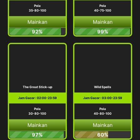
Pola
Pola
35-80-100
40-75-100
Mainkan
Mainkan
92%
99%
The Great Stick-up
Wild Spells
Jam Gacor : 02:00-23:59
Jam Gacor : 03:00-23:59
Pola
Pola
30-80-100
40-80-100
Mainkan
Mainkan
97%
60%