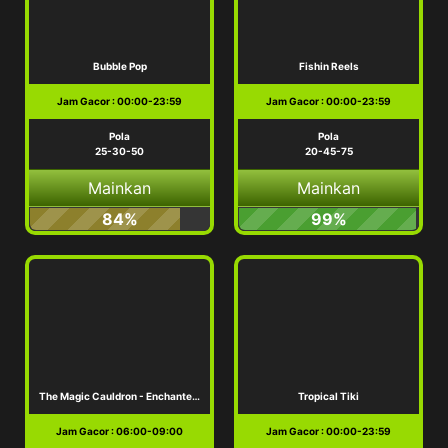
Bubble Pop
Fishin Reels
Jam Gacor : 00:00-23:59
Jam Gacor : 00:00-23:59
Pola
Pola
25-30-50
20-45-75
Mainkan
Mainkan
84%
99%
The Magic Cauldron - Enchanted Brew
Tropical Tiki
Jam Gacor : 06:00-09:00
Jam Gacor : 00:00-23:59