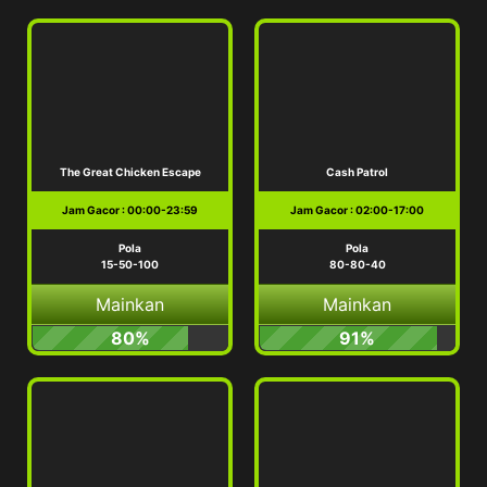
The Great Chicken Escape
Cash Patrol
Jam Gacor : 00:00-23:59
Jam Gacor : 02:00-17:00
Pola
Pola
15-50-100
80-80-40
Mainkan
Mainkan
80%
91%