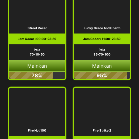
Street Racer
Lucky Grace And Charm
Jam Gacor : 00:00-23:59
Jam Gacor : 11:00-23:59
Pola
Pola
70-10-50
35-70-100
Mainkan
Mainkan
78%
95%
Fire Hot 100
Fire Strike 2