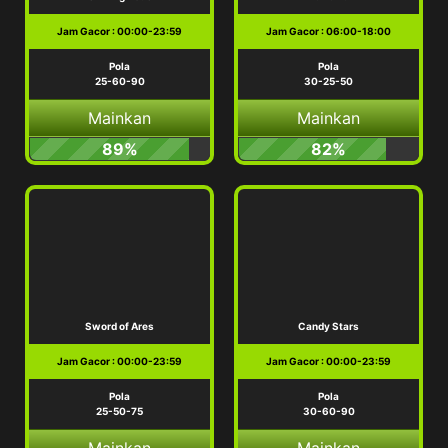
Jam Gacor : 00:00-23:59
Jam Gacor : 06:00-18:00
Pola
Pola
25-60-90
30-25-50
Mainkan
Mainkan
89%
82%
Sword of Ares
Candy Stars
Jam Gacor : 00:00-23:59
Jam Gacor : 00:00-23:59
Pola
Pola
25-50-75
30-60-90
Mainkan
Mainkan