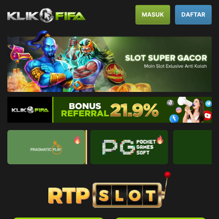
MASUK
DAFTAR